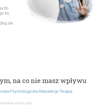
ga do
go ks.
dług św.
 tym, na co nie masz wpływu
ecane
,
Psychologiczne
,
Rekolekcje
,
Terapia
ozstawania
,
utracony plan