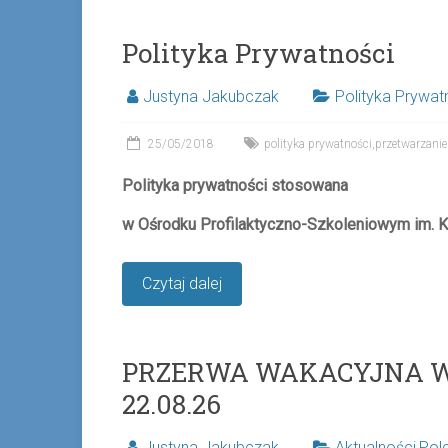
Polityka Prywatności
Justyna Jakubczak
Polityka Prywat
25/05/2018
polityka prywatności
,
przetwarzani
Polityka prywatności
stosowana
w Ośrodku Profilaktyczno-Szkoleniowym im. K
Czytaj dalej
PRZERWA WAKACYJNA W 
22.08.26
Justyna Jakubczak
Aktualności
,
Pol