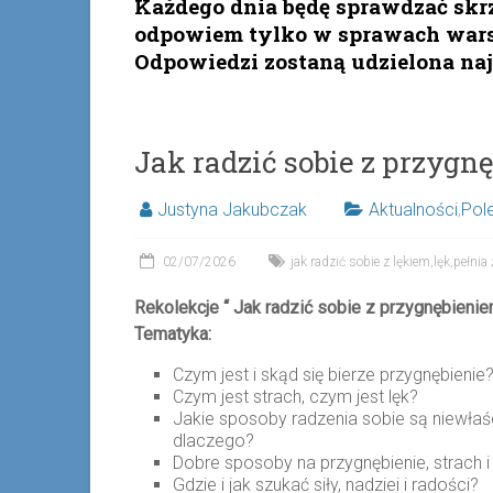
Każdego dnia będę sprawdzać skr
odpowiem tylko w sprawach warsz
Odpowiedzi zostaną udzielona na
Jak radzić sobie z przygn
Justyna Jakubczak
Aktualności
,
Pol
02/07/2026
jak radzić sobie z lękiem
,
lęk
,
pełnia 
Rekolekcje
“
Jak radzić sobie z przygnębieniem
Tematyka:
Czym jest i skąd się bierze przygnębienie
Czym jest strach, czym jest lęk?
Jakie sposoby radzenia sobie są niewłaś
dlaczego?
Dobre sposoby na przygnębienie, strach i 
Gdzie i jak szukać siły, nadziei i radości?