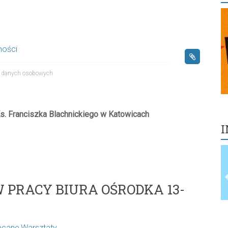
ności
e danych osobowych
s. Franciszka Blachnickiego w Katowicach
I
PRACY BIURA OŚRODKA 13-
ecane
,
Warsztaty