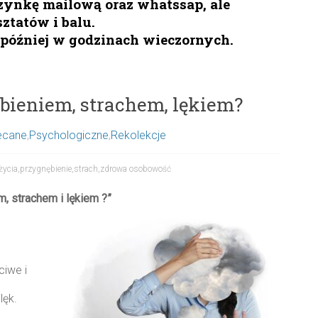
zynkę mailową oraz whatssap, ale
tatów i balu.
jpóźniej w godzinach wieczornych.
ębieniem, strachem, lękiem?
ecane
,
Psychologiczne
,
Rekolekcje
życia
,
przygnębienie
,
strach
,
zdrowa osobowość
, strachem i lękiem ?”
?
ciwe i
lęk.