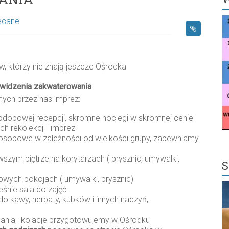
ecane
, którzy nie znają jeszcze Ośrodka
tu widzenia zakwaterowania
nych przez nas imprez:
odobowej recepcji, skromne noclegi w skromnej cenie
h rekolekcji i imprez
 osobowe w zależności od wielkości grupy, zapewniamy
rwszym piętrze na korytarzach ( prysznic, umywalki,
owych pokojach ( umywalki, prysznic)
ześnie sala do zajęć
do kawy, herbaty, kubków i innych naczyń,
dania i kolacje przygotowujemy w Ośrodku