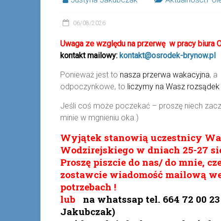
06/08/2026
Uwaga ze względu na przerwę w pracy biura Oś
kontakt mailowy:
kontakt@osrodek-brynow.pl
Ponieważ jest to
nasza przerwa wakacyjna
, a
odpoczynkowe, to
liczymy na Wasz rozsądek
Jeśli coś może poczekać – proszę niech zaczek
minie w mgnieniu oka.)
Wyjątek stanowią uczestnicy War
Wodzirejskiego w dniach 25-27 sie
Proszę piszcie do nas/ do mnie, c
zostawcie wiadomość mailową we
potrzebach !
lub
na whatssap tel. 664 72 00 23
Jakubczak)