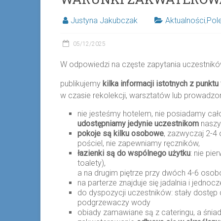
Justyna Jakubczak
Aktualności
,
Pol
05/12/2025
W odpowiedzi na częste zapytania uczestników
publikujemy
kilka informacji istotnych z punk
w czasie rekolekcji, warsztatów lub prowadzo
nie jesteśmy hotelem, nie posiadamy cał
udostępniamy jedynie uczestnikom
naszyc
pokoje są kilku osobowe
, zazwyczaj 2-4
pościel, nie zapewniamy ręczników,
łazienki są do wspólnego użytku
: nie pie
toalety),
a na drugim piętrze przy dwóch 4-6 osob
na parterze znajduje się jadalnia i jednoc
do dyspozycji uczestników: stały dostęp 
podgrzewaczy wody
obiady zamawiane są z cateringu, a śnia