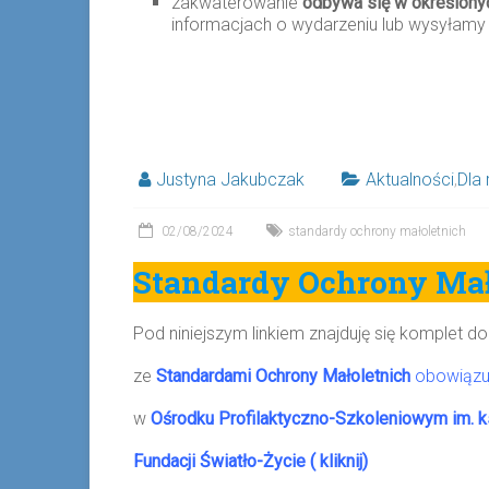
zakwaterowanie
odbywa się w określony
informacjach o wydarzeniu lub wysyłamy
Justyna Jakubczak
Aktualności
,
Dla
02/08/2024
standardy ochrony małoletnich
Standardy Ochrony Mał
Pod niniejszym linkiem znajduję się komplet
ze
Standardami Ochrony Małoletnich
obowiązu
w
Ośrodku Profilaktyczno-Szkoleniowym im. ks
Fundacji Światło-Życie ( kliknij)