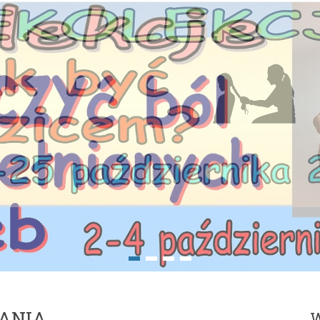
ANIA
W