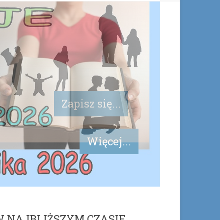
Więcej...
 NAJBLIŻSZYM CZASIE …