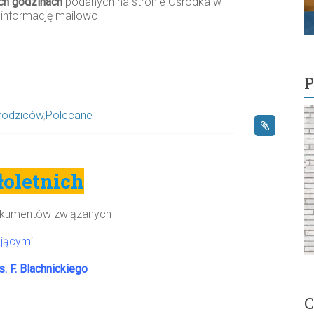
ch godzinach
podanych na stronie Ośrodka w
 informację mailowo
P
 rodziców
,
Polecane
oletnich
 dokumentów związanych
jącymi
. F. Blachnickiego
C