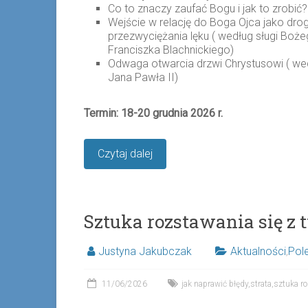
Co to znaczy zaufać Bogu i jak to zrobić?
Wejście w relację do Boga Ojca jako dro
przezwyciężania lęku ( według sługi Boże
Franciszka Blachnickiego)
Odwaga otwarcia drzwi Chrystusowi ( we
Jana Pawła II)
Termin: 18-20 grudnia 2026 r.
Czytaj dalej
Sztuka rozstawania się z
Justyna Jakubczak
Aktualności
,
Pol
11/06/2026
jak naprawić błędy
,
strata
,
sztuka r