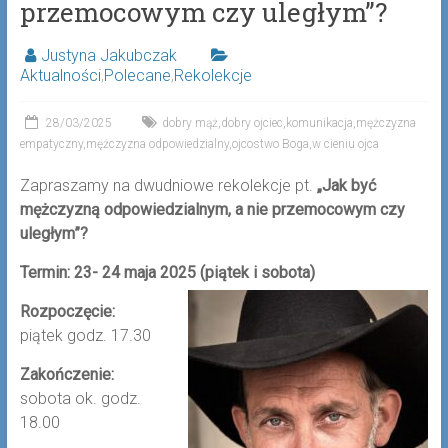
przemocowym czy uległym”?
Justyna Jakubczak
Aktualności
,
Polecane
,
Rekolekcje
28/03/2025
dobry mąż
,
dobry ojciec
,
komunikacja
,
mężczyzna
empatyczny
,
mężczyzna odpowiedzialny
,
ojcostwo Boga
,
w cieniu ojca
Zapraszamy na dwudniowe rekolekcje pt.
„Jak być
mężczyzną odpowiedzialnym, a nie przemocowym czy
uległym”?
Termin: 23- 24 maja 2025 (piątek i sobota)
Rozpoczęcie:
piątek godz. 17.30
Zakończenie:
sobota ok. godz.
18.00