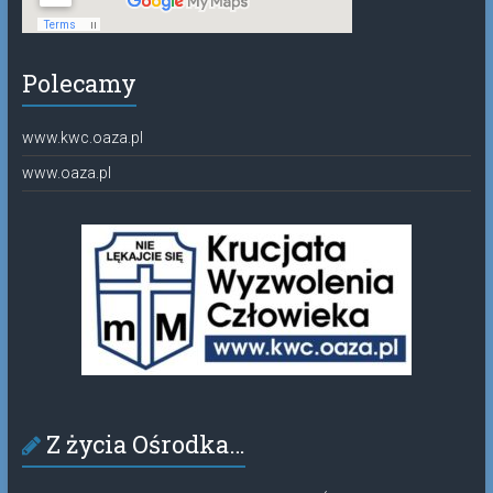
Polecamy
www.kwc.oaza.pl
www.oaza.pl
Z życia Ośrodka…