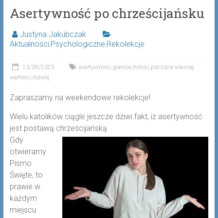
Asertywność po chrześcijańsku
Justyna Jakubczak
Aktualności
,
Psychologiczne
,
Rekolekcje
13/06/2025
asertywność
,
granice
,
miłość
,
poczucie własnej
wartości
,
rozwój
Zapraszamy na weekendowe rekolekcje!
Wielu katolików ciągle jeszcze dziwi fakt, iż asertywność
jest postawą chrześcijańską.
Gdy
otwieramy
Pismo
Święte, to
prawie w
każdym
miejscu