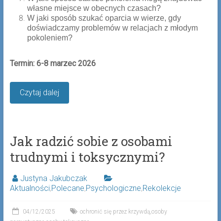
własne miejsce w obecnych czasach?
W jaki sposób szukać oparcia w wierze, gdy
doświadczamy problemów w relacjach z młodym
pokoleniem?
Termin: 6-8 marzec 2026
Czytaj dalej
Jak radzić sobie z osobami
trudnymi i toksycznymi?
Justyna Jakubczak
Aktualności
,
Polecane
,
Psychologiczne
,
Rekolekcje
04/12/2025
ochronić się przez krzywdą
,
osoby