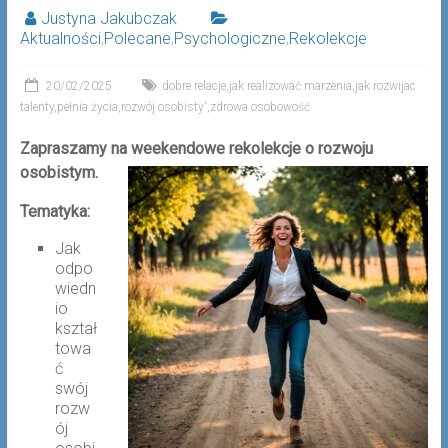
Justyna Jakubczak
Aktualności
,
Polecane
,
Psychologiczne
,
Rekolekcje
20/02/2025
dobre relacje
,
jak realizować marzenia
,
jak rozwijac
talenty
,
pełnia życia
,
rozwój osobisty'
,
zdrowa osobowość
Zapraszamy na weekendowe rekolekcje o rozwoju
osobistym.
Tematyka:
Jak
odpo
wiedn
io
kształ
towa
ć
swój
rozw
ój