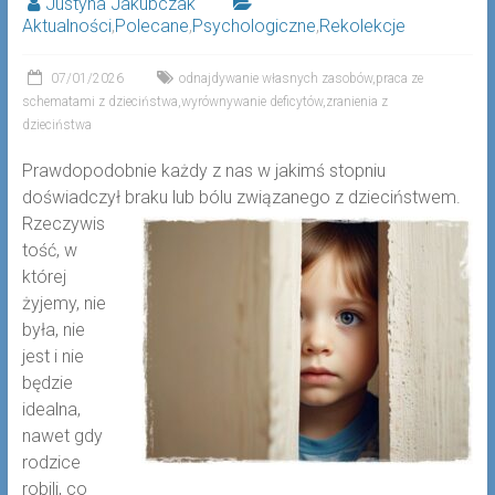
Justyna Jakubczak
Aktualności
,
Polecane
,
Psychologiczne
,
Rekolekcje
07/01/2026
odnajdywanie własnych zasobów
,
praca ze
schematami z dzieciństwa
,
wyrównywanie deficytów
,
zranienia z
dzieciństwa
Prawdopodobnie każdy z nas w jakimś stopniu
doświadczył braku lub bólu związanego z dzieciństwem.
Rzeczywis
tość, w
której
żyjemy, nie
była, nie
jest i nie
będzie
idealna,
nawet gdy
rodzice
robili, co