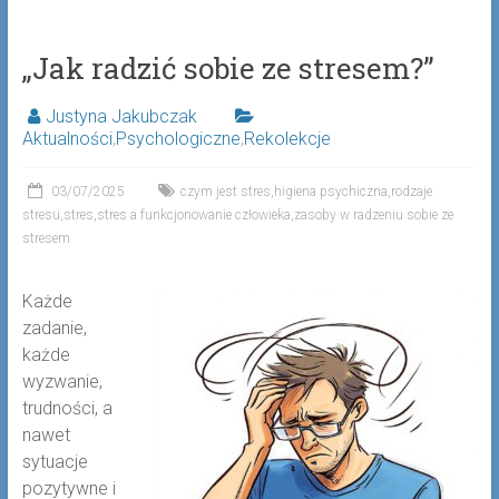
„Jak radzić sobie ze stresem?”
Justyna Jakubczak
Aktualności
,
Psychologiczne
,
Rekolekcje
03/07/2025
czym jest stres
,
higiena psychiczna
,
rodzaje
stresu
,
stres
,
stres a funkcjonowanie człowieka
,
zasoby w radzeniu sobie ze
stresem
Każde
zadanie,
każde
wyzwanie,
trudności, a
nawet
sytuacje
pozytywne i