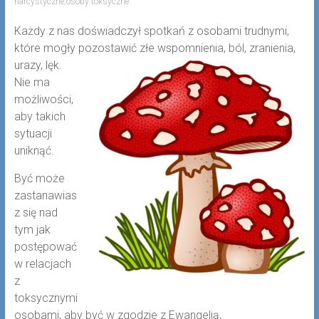
narcystyczne
,
osoby toksyczne
Każdy z nas doświadczył spotkań z osobami trudnymi,
które mogły pozostawić złe wspomnienia, ból, zranienia,
urazy, lęk.
Nie ma
możliwości,
aby takich
sytuacji
uniknąć.
Być może
zastanawias
z się nad
tym jak
postępować
w relacjach
z
toksycznymi
osobami, aby być w zgodzie z Ewangelią,