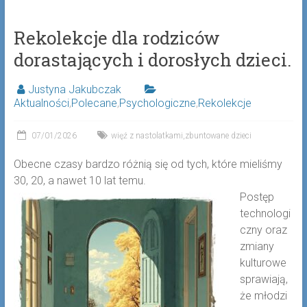
Rekolekcje dla rodziców
dorastających i dorosłych dzieci.
Justyna Jakubczak
Aktualności
,
Polecane
,
Psychologiczne
,
Rekolekcje
07/01/2026
więź z nastolatkami
,
zbuntowane dzieci
Obecne czasy bardzo różnią się od tych, które mieliśmy
30, 20, a nawet 10 lat temu.
Postęp
technologi
czny oraz
zmiany
kulturowe
sprawiają,
że młodzi