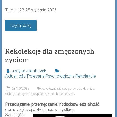
Termin: 23-25 stycznia 2026
Czytaj dalej
Rekolekcje dla zmęczonych
życiem
Justyna Jakubczak
Aktualności
,
Polecane
,
Psychologiczne
,
Rekolekcje
28/10/2025
opiekować się sobą
,
prawo do dbania o
siebie
,
przemęczenie
,
wypalenie
,
zaniedbane potrzeby
Przeciążenie, przemęczenie, nadodpowiedzialność
coraz częściej dotyka nas wszystkich.
Szczególni