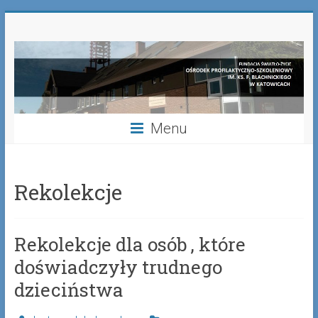
Skip
Fundacja
to
content
Światło-
Życie
Ośrodek
Menu
Profilaktyczno-
Szkoleniowy
Rekolekcje
im.
ks.
Rekolekcje dla osób , które
Franciszka
Blachnickiego
doświadczyły trudnego
w
dzieciństwa
Katowicach