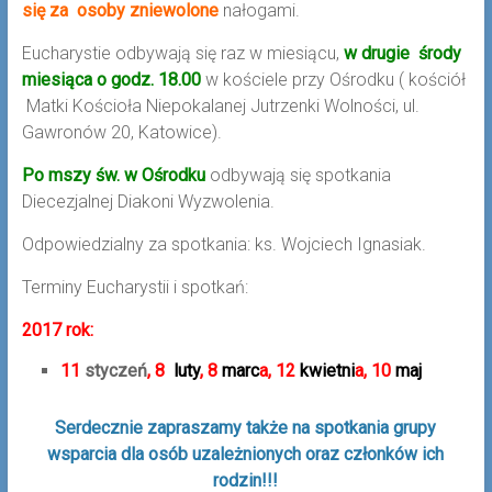
się za osoby zniewolone
nałogami.
Eucharystie odbywają się raz w miesiącu,
w drugie środy
miesiąca o godz. 18.00
w kościele przy Ośrodku ( kościół
Matki Kościoła Niepokalanej Jutrzenki Wolności, ul.
Gawronów 20, Katowice).
Po mszy św. w Ośrodku
odbywają się spotkania
Diecezjalnej Diakoni Wyzwolenia.
Odpowiedzialny za spotkania: ks. Wojciech Ignasiak.
Terminy Eucharystii i spotkań:
2017 rok:
11
styczeń
, 8
luty
, 8
marc
a, 12
kwietni
a, 10
maj
Serdecznie zapraszamy także na spotkania grupy
wsparcia dla osób uzależnionych oraz członków ich
rodzin!!!