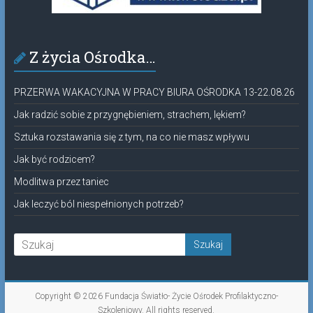
Z życia Ośrodka…
PRZERWA WAKACYJNA W PRACY BIURA OŚRODKA 13-22.08.26
Jak radzić sobie z przygnębieniem, strachem, lękiem?
Sztuka rozstawania się z tym, na co nie masz wpływu
Jak być rodzicem?
Modlitwa przez taniec
Jak leczyć ból niespełnionych potrzeb?
Copyright © 2026
Fundacja Światło- Życie Ośrodek Profilaktyczno-
Szkoleniowy
. All rights reserved.