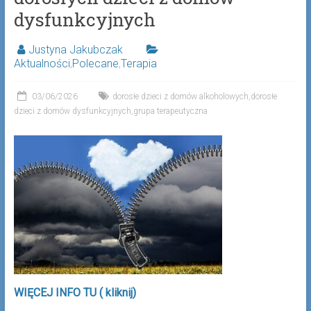
dysfunkcyjnych
Justyna Jakubczak
Aktualności
,
Polecane
,
Terapia
03/06/2026
dorosłe dzieci z domów alkoholowych
,
dorosłe
dzieci z domów dysfunkcyjnych
,
grupa terapeutyczna
WIĘCEJ INFO TU ( kliknij)