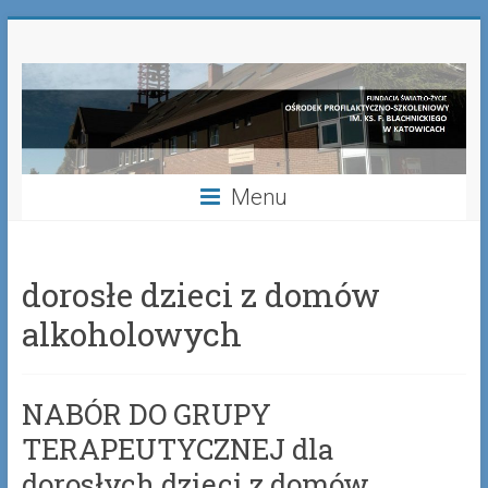
Skip
Fundacja
to
content
Światło-
Życie
Ośrodek
Menu
Profilaktyczno-
Szkoleniowy
dorosłe dzieci z domów
im.
alkoholowych
ks.
Franciszka
Blachnickiego
NABÓR DO GRUPY
w
TERAPEUTYCZNEJ dla
Katowicach
dorosłych dzieci z domów